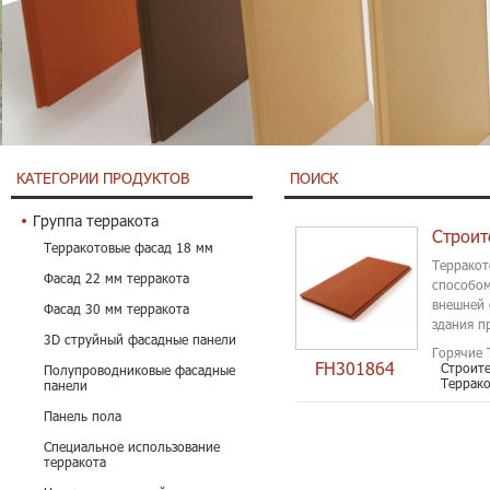
КАТЕГОРИИ ПРОДУКТОВ
ПОИСК
Группа терракота
Терракотовые фасад 18 мм
Терракот
Фасад 22 мм терракота
способом
внешней 
Фасад 30 мм терракота
здания п
3D струйный фасадные панели
гарантия,
Горячие 
FH301864
Строит
Полупроводниковые фасадные
Террако
панели
Панель пола
Специальное использование
терракота