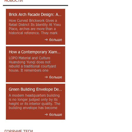
НОВОСТИ
Brick Arch Facade Design: A Closer Look at Yiwu Place
How Curved Brickwork Gives a
Retail District Its Identity At Yiwu
Place, arches are more than a
historical reference. They mark
entrances, deepen faca...
больше
How a Contemporary Xiamen Project Reframes Minnan Red Brick
LOPO Material and Culture
Huandong Yunqi does not
rebuild a traditional courtyard
house. It remembers one
through color, material contrast
больше
and the mea...
Green Building Envelope Design: Clay Sunscreen Fins for Modern Headquarters Architecture
A modern headquarters building
is no longer judged only by its
height or its interior quality. The
building envelope has become
one of the most import...
больше
ГОРЯЧИЕ ТЕГИ