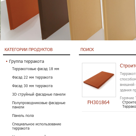
КАТЕГОРИИ ПРОДУКТОВ
ПОИСК
Группа терракота
Терракотовые фасад 18 мм
Терракот
Фасад 22 мм терракота
способом
внешней 
Фасад 30 мм терракота
здания п
3D струйный фасадные панели
гарантия,
Горячие 
FH301864
Строит
Полупроводниковые фасадные
Террако
панели
Панель пола
Специальное использование
терракота