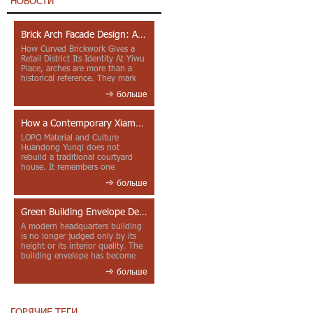
НОВОСТИ
Brick Arch Facade Design: A Closer Look at Yiwu Place
How Curved Brickwork Gives a
Retail District Its Identity At Yiwu
Place, arches are more than a
historical reference. They mark
entrances, deepen faca...
больше
How a Contemporary Xiamen Project Reframes Minnan Red Brick
LOPO Material and Culture
Huandong Yunqi does not
rebuild a traditional courtyard
house. It remembers one
through color, material contrast
больше
and the mea...
Green Building Envelope Design: Clay Sunscreen Fins for Modern Headquarters Architecture
A modern headquarters building
is no longer judged only by its
height or its interior quality. The
building envelope has become
one of the most import...
больше
ГОРЯЧИЕ ТЕГИ