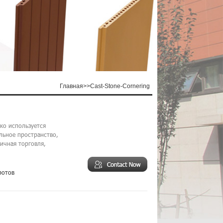
Главная
>>
Cast-Stone-Cornering
ко используется
альное пространство,
ничная торговля,
ротов