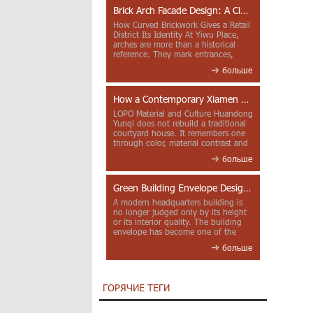
Brick Arch Facade Design: A Closer Look at Yiwu Place
How Curved Brickwork Gives a Retail
District Its Identity At Yiwu Place,
arches are more than a historical
reference. They mark entrances,
deepen faca...
больше
How a Contemporary Xiamen Project Reframes Minnan Red Brick
LOPO Material and Culture Huandong
Yunqi does not rebuild a traditional
courtyard house. It remembers one
through color, material contrast and
the mea...
больше
Green Building Envelope Design: Clay Sunscreen Fins for Modern Headquarters Architecture
A modern headquarters building is
no longer judged only by its height
or its interior quality. The building
envelope has become one of the
most import...
больше
ГОРЯЧИЕ ТЕГИ