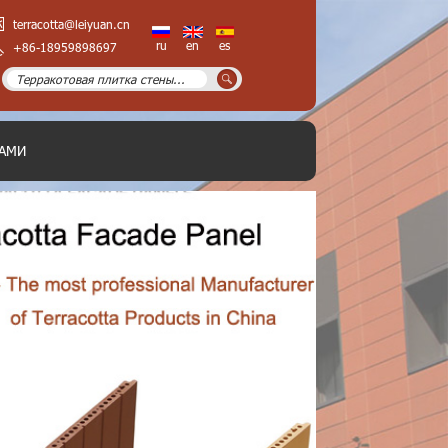
terracotta@leiyuan.cn
ru
en
es
+86-18959898697
НАМИ