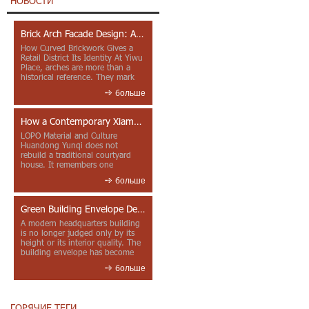
НОВОСТИ
Brick Arch Facade Design: A Closer Look at Yiwu Place
How Curved Brickwork Gives a
Retail District Its Identity At Yiwu
Place, arches are more than a
historical reference. They mark
entrances, deepen faca...
больше
How a Contemporary Xiamen Project Reframes Minnan Red Brick
LOPO Material and Culture
Huandong Yunqi does not
rebuild a traditional courtyard
house. It remembers one
through color, material contrast
больше
and the mea...
Green Building Envelope Design: Clay Sunscreen Fins for Modern Headquarters Architecture
A modern headquarters building
is no longer judged only by its
height or its interior quality. The
building envelope has become
one of the most import...
больше
ГОРЯЧИЕ ТЕГИ