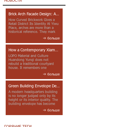
НОВОСТИ
Brick Arch Facade Design: A Closer Look at Yiwu Place
How Curved Brickwork Gives a
Retail District Its Identity At Yiwu
Place, arches are more than a
historical reference. They mark
entrances, deepen faca...
больше
How a Contemporary Xiamen Project Reframes Minnan Red Brick
LOPO Material and Culture
Huandong Yunqi does not
rebuild a traditional courtyard
house. It remembers one
through color, material contrast
больше
and the mea...
Green Building Envelope Design: Clay Sunscreen Fins for Modern Headquarters Architecture
A modern headquarters building
is no longer judged only by its
height or its interior quality. The
building envelope has become
one of the most import...
больше
ГОРЯЧИЕ ТЕГИ