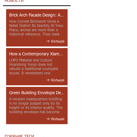
НОВОСТИ
Brick Arch Facade Design: A Closer Look at Yiwu Place
How Curved Brickwork Gives a
Retail District Its Identity At Yiwu
Place, arches are more than a
historical reference. They mark
entrances, deepen faca...
больше
How a Contemporary Xiamen Project Reframes Minnan Red Brick
LOPO Material and Culture
Huandong Yunqi does not
rebuild a traditional courtyard
house. It remembers one
through color, material contrast
больше
and the mea...
Green Building Envelope Design: Clay Sunscreen Fins for Modern Headquarters Architecture
A modern headquarters building
is no longer judged only by its
height or its interior quality. The
building envelope has become
one of the most import...
больше
ГОРЯЧИЕ ТЕГИ