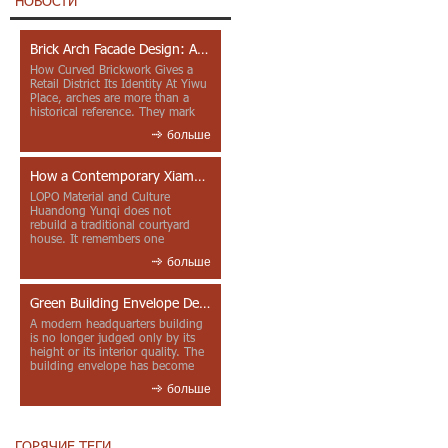
НОВОСТИ
Brick Arch Facade Design: A Closer Look at Yiwu Place
How Curved Brickwork Gives a
Retail District Its Identity At Yiwu
Place, arches are more than a
historical reference. They mark
entrances, deepen faca...
больше
How a Contemporary Xiamen Project Reframes Minnan Red Brick
LOPO Material and Culture
Huandong Yunqi does not
rebuild a traditional courtyard
house. It remembers one
through color, material contrast
больше
and the mea...
Green Building Envelope Design: Clay Sunscreen Fins for Modern Headquarters Architecture
A modern headquarters building
is no longer judged only by its
height or its interior quality. The
building envelope has become
one of the most import...
больше
ГОРЯЧИЕ ТЕГИ