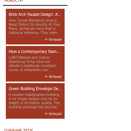
НОВОСТИ
Brick Arch Facade Design: A Closer Look at Yiwu Place
How Curved Brickwork Gives a
Retail District Its Identity At Yiwu
Place, arches are more than a
historical reference. They mark
entrances, deepen faca...
больше
How a Contemporary Xiamen Project Reframes Minnan Red Brick
LOPO Material and Culture
Huandong Yunqi does not
rebuild a traditional courtyard
house. It remembers one
through color, material contrast
больше
and the mea...
Green Building Envelope Design: Clay Sunscreen Fins for Modern Headquarters Architecture
A modern headquarters building
is no longer judged only by its
height or its interior quality. The
building envelope has become
one of the most import...
больше
ГОРЯЧИЕ ТЕГИ