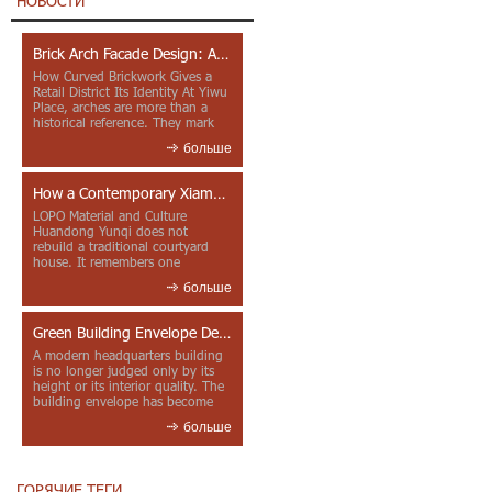
НОВОСТИ
Brick Arch Facade Design: A Closer Look at Yiwu Place
How Curved Brickwork Gives a
Retail District Its Identity At Yiwu
Place, arches are more than a
historical reference. They mark
entrances, deepen faca...
больше
How a Contemporary Xiamen Project Reframes Minnan Red Brick
LOPO Material and Culture
Huandong Yunqi does not
rebuild a traditional courtyard
house. It remembers one
through color, material contrast
больше
and the mea...
Green Building Envelope Design: Clay Sunscreen Fins for Modern Headquarters Architecture
A modern headquarters building
is no longer judged only by its
height or its interior quality. The
building envelope has become
one of the most import...
больше
ГОРЯЧИЕ ТЕГИ