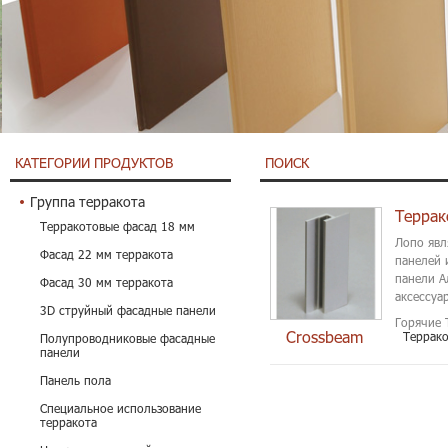
КАТЕГОРИИ ПРОДУКТОВ
ПОИСК
Группа терракота
Террак
Терракотовые фасад 18 мм
Лопо явл
Фасад 22 мм терракота
панелей 
панели А
Фасад 30 мм терракота
аксессуа
3D струйный фасадные панели
Горячие 
Crossbeam
Террако
Полупроводниковые фасадные
панели
Панель пола
Специальное использование
терракота