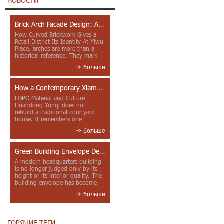
НОВОСТИ
Brick Arch Facade Design: A Closer Look at Yiwu Place
How Curved Brickwork Gives a
Retail District Its Identity At Yiwu
Place, arches are more than a
historical reference. They mark
entrances, deepen faca...
больше
How a Contemporary Xiamen Project Reframes Minnan Red Brick
LOPO Material and Culture
Huandong Yunqi does not
rebuild a traditional courtyard
house. It remembers one
through color, material contrast
больше
and the mea...
Green Building Envelope Design: Clay Sunscreen Fins for Modern Headquarters Architecture
A modern headquarters building
is no longer judged only by its
height or its interior quality. The
building envelope has become
one of the most import...
больше
ГОРЯЧИЕ ТЕГИ