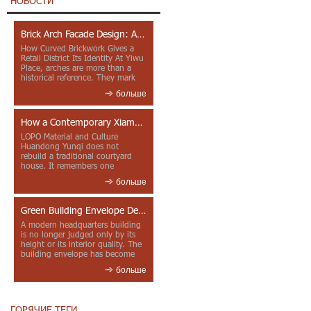
НОВОСТИ
Brick Arch Facade Design: A Closer Look at Yiwu Place
How Curved Brickwork Gives a
Retail District Its Identity At Yiwu
Place, arches are more than a
historical reference. They mark
entrances, deepen faca...
больше
How a Contemporary Xiamen Project Reframes Minnan Red Brick
LOPO Material and Culture
Huandong Yunqi does not
rebuild a traditional courtyard
house. It remembers one
through color, material contrast
больше
and the mea...
Green Building Envelope Design: Clay Sunscreen Fins for Modern Headquarters Architecture
A modern headquarters building
is no longer judged only by its
height or its interior quality. The
building envelope has become
one of the most import...
больше
ГОРЯЧИЕ ТЕГИ