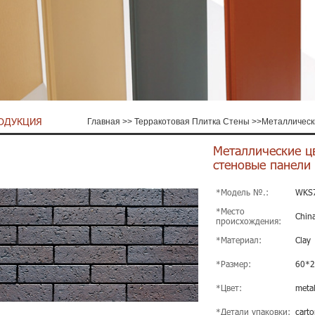
ОДУКЦИЯ
Главная
>>
Терракотовая Плитка Стены
>>
Металлическ
Металлические ц
стеновые панели
*Модель №.:
WKS
*Место
Chin
происхождения:
*Материал:
Clay
*Размер:
60*
*Цвет:
metal
*Детали упаковки:
carto