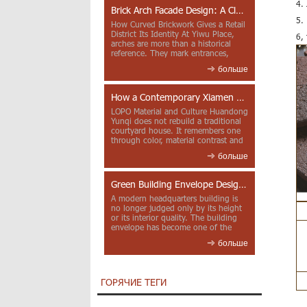
4.
Brick Arch Facade Design: A Closer Look at Yiwu Place
5.
How Curved Brickwork Gives a Retail
District Its Identity At Yiwu Place,
6,
arches are more than a historical
reference. They mark entrances,
deepen faca...
больше
How a Contemporary Xiamen Project Reframes Minnan Red Brick
LOPO Material and Culture Huandong
Yunqi does not rebuild a traditional
courtyard house. It remembers one
through color, material contrast and
the mea...
больше
Green Building Envelope Design: Clay Sunscreen Fins for Modern Headquarters Architecture
A modern headquarters building is
no longer judged only by its height
or its interior quality. The building
envelope has become one of the
most import...
больше
ГОРЯЧИЕ ТЕГИ