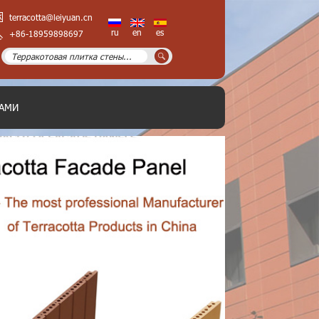
terracotta@leiyuan.cn
ru
en
es
+86-18959898697
НАМИ