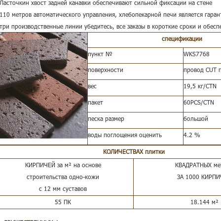
 Ласточкин хвост задней канавки обеспечивают сильной фиксации на стене
 110 метров автоматического управления, хлебопекарной печи является гаран
 три производственные линии убедитесь, все заказы в короткие сроки и обесп
спецификации
пункт №
WKS7768
поверхности
провод CUT 
вес
19,5 кг/CTN
пакет
60PCS/CTN
песка размер
большой
воды поглощения оценить
4.2
%
КОЛИЧЕСТВАХ плитки
КИРПИЧЕЙ за м² на основе
КВАДРАТНЫХ ме
строительства одно-кожи
ЗА 1000 КИРП
с 12 мм суставов
55 ПК
18.144
м²