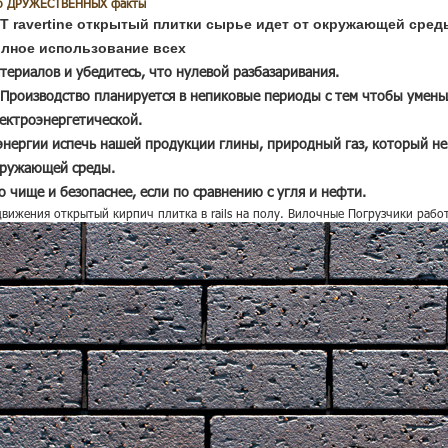
о ДРУЖЕСТВЕННЫХ факты
 T
ravertine открытый плитки
сырье идет от окружающей сред
олное использование всех
териалов и убедитесь, что нулевой разбазаривания.
 Производство планируется в непиковые периоды с тем чтобы умен
ектроэнергетической.
энергии испечь нашей продукции глины, природный газ, который не
ружающей среды.
о чище и безопаснее, если по сравнению с угля и нефти.
движения открытый кирпич плитка в rails на полу. Вилочные Погрузчики рабо