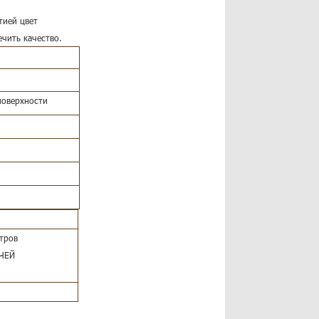
тией цвет
ечить качество.
поверхности
тров
ИЧЕЙ