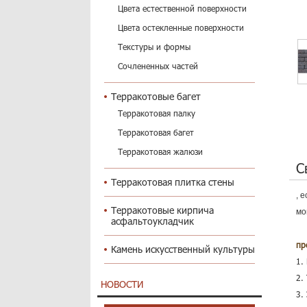
Цвета естественной поверхности
Цвета остекленные поверхности
Текстуры и формы
Сочлененных частей
Терракотовые багет
Терракотовая палку
Терракотовая багет
Терракотовая жалюзи
С
Терракотовая плитка стены
, 
Терракотовые кирпича
мо
асфальтоукладчик
пр
Камень искусственный культуры
1.
2.
НОВОСТИ
3.