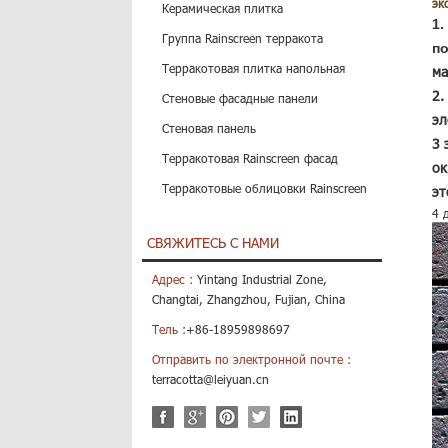
эк
Керамическая плитка
1.
Группа Rainscreen терракота
п
Терракотовая плитка напольная
ма
2.
Стеновые фасадные панели
эл
Стеновая панель
3 
Терракотовая Rainscreen фасад
ок
Терракотовые облицовки Rainscreen
эт
4 
СВЯЖИТЕСЬ С НАМИ
Адрес :
Yintang Industrial Zone,
Changtai, Zhangzhou, Fujian, China
Тель :
+86-18959898697
Отправить по электронной почте :
terracotta@leiyuan.cn