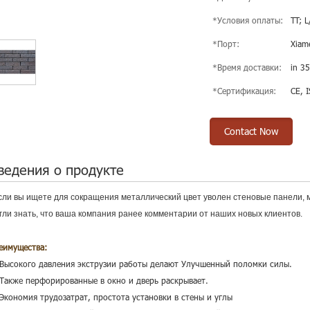
*Условия оплаты:
TT; L
*Порт:
Xiam
*Время доставки:
in 35
*Сертификация:
CE, 
Contact Now
ведения о продукте
если вы ищете для сокращения металлический цвет уволен стеновые панели, м
гли знать, что ваша компания ранее комментарии от наших новых клиентов.
еимущества:
стены панели
 Высокого давления экструзии работы делают Улучшенный поломки силы.
 Также перфорированные в окно и дверь раскрывает.
 Экономия трудозатрат, простота установки в стены и углы