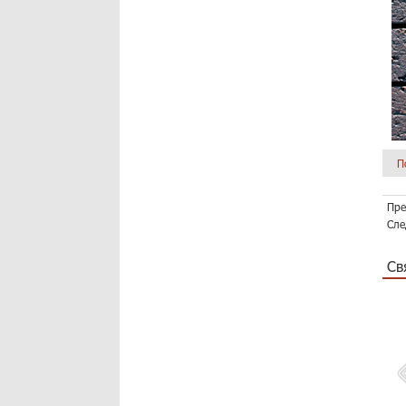
П
Пре
Сле
Св