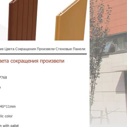
ие Цвета Сокращения Произвели Стеновые Панели
вета сокращения произвели
7768
a
240*11mm
lic color
n with pallet