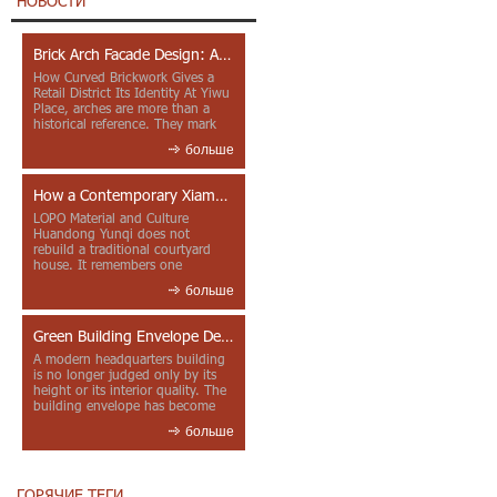
НОВОСТИ
Brick Arch Facade Design: A Closer Look at Yiwu Place
How Curved Brickwork Gives a
Retail District Its Identity At Yiwu
Place, arches are more than a
historical reference. They mark
entrances, deepen faca...
больше
How a Contemporary Xiamen Project Reframes Minnan Red Brick
LOPO Material and Culture
Huandong Yunqi does not
rebuild a traditional courtyard
house. It remembers one
through color, material contrast
больше
and the mea...
Green Building Envelope Design: Clay Sunscreen Fins for Modern Headquarters Architecture
A modern headquarters building
is no longer judged only by its
height or its interior quality. The
building envelope has become
one of the most import...
больше
ГОРЯЧИЕ ТЕГИ