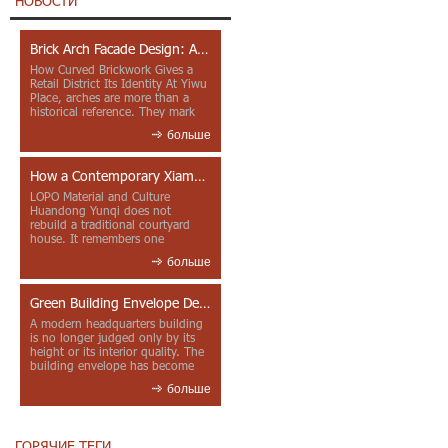
НОВОСТИ
Brick Arch Facade Design: A Closer Look at Yiwu Place
How Curved Brickwork Gives a
Retail District Its Identity At Yiwu
Place, arches are more than a
historical reference. They mark
entrances, deepen faca...
больше
How a Contemporary Xiamen Project Reframes Minnan Red Brick
LOPO Material and Culture
Huandong Yunqi does not
rebuild a traditional courtyard
house. It remembers one
through color, material contrast
больше
and the mea...
Green Building Envelope Design: Clay Sunscreen Fins for Modern Headquarters Architecture
A modern headquarters building
is no longer judged only by its
height or its interior quality. The
building envelope has become
one of the most import...
больше
ГОРЯЧИЕ ТЕГИ