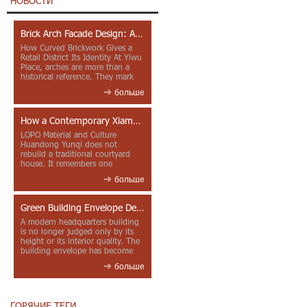
НОВОСТИ
Brick Arch Facade Design: A Closer Look at Yiwu Place
How Curved Brickwork Gives a
Retail District Its Identity At Yiwu
Place, arches are more than a
historical reference. They mark
entrances, deepen faca...
больше
How a Contemporary Xiamen Project Reframes Minnan Red Brick
LOPO Material and Culture
Huandong Yunqi does not
rebuild a traditional courtyard
house. It remembers one
through color, material contrast
больше
and the mea...
Green Building Envelope Design: Clay Sunscreen Fins for Modern Headquarters Architecture
A modern headquarters building
is no longer judged only by its
height or its interior quality. The
building envelope has become
one of the most import...
больше
ГОРЯЧИЕ ТЕГИ