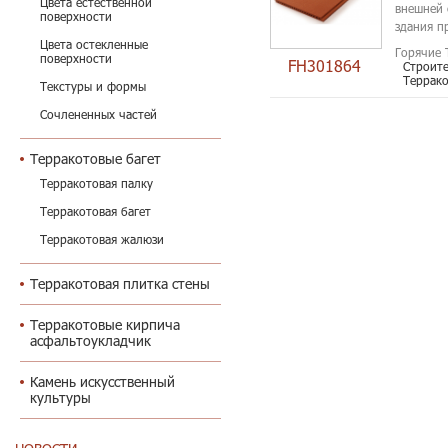
Цвета естественной
внешней 
поверхности
здания п
гарантия,
Цвета остекленные
Горячие 
поверхности
FH301864
Строит
Террако
Текстуры и формы
Сочлененных частей
Терракотовые багет
Терракотовая палку
Терракотовая багет
Терракотовая жалюзи
Терракотовая плитка стены
Терракотовые кирпича
асфальтоукладчик
Камень искусственный
культуры