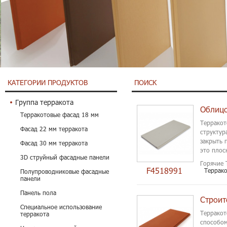
КАТЕГОРИИ ПРОДУКТОВ
ПОИСК
Группа терракота
Терракотовые фасад 18 мм
Терракот
Фасад 22 мм терракота
структур
закрыть 
Фасад 30 мм терракота
это плос
3D струйный фасадные панели
поддержи
Горячие 
F4518991
Террако
Полупроводниковые фасадные
панели
Панель пола
Специальное использование
Терракот
терракота
способом