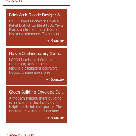
НОВОСТИ
Brick Arch Facade Design: A Closer Look at Yiwu Place
How Curved Brickwork Gives a
Retail District Its Identity At Yiwu
Place, arches are more than a
historical reference. They mark
entrances, deepen faca...
больше
How a Contemporary Xiamen Project Reframes Minnan Red Brick
LOPO Material and Culture
Huandong Yunqi does not
rebuild a traditional courtyard
house. It remembers one
through color, material contrast
больше
and the mea...
Green Building Envelope Design: Clay Sunscreen Fins for Modern Headquarters Architecture
A modern headquarters building
is no longer judged only by its
height or its interior quality. The
building envelope has become
one of the most import...
больше
ГОРЯЧИЕ ТЕГИ